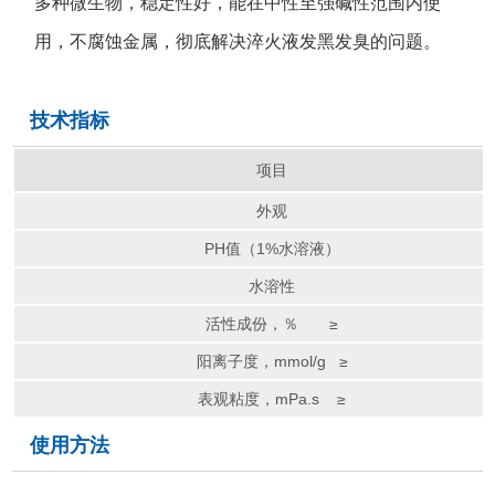
多种微生物，稳定性好，能在中性至强碱性范围内使
用，不腐蚀金属，彻底解决淬火液发黑发臭的问题。
技术指标
项目
外观
PH值（1%水溶液）
水溶性
活性成份，％ ≥
阳离子度，mmol/g ≥
表观粘度，mPa.s ≥
使用方法