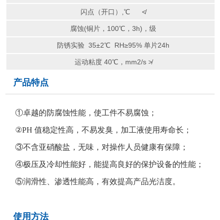
闪点（开口）,℃ ≮
腐蚀(铜片，100℃，3h)，级
防锈实验 35±2℃ RH≥95% 单片24h
运动粘度 40℃，mm2/s ≯
产品特点
①卓越的防腐蚀性能，使工件不易腐蚀；
②PH 值稳定性高，不易发臭，加工液使用寿命长；
③不含亚硝酸盐，无味，对操作人员健康有保障；
④极压及冷却性能好，能提高良好的保护设备的性能；
⑤润滑性、渗透性能高，有效提高产品光洁度。
使用方法