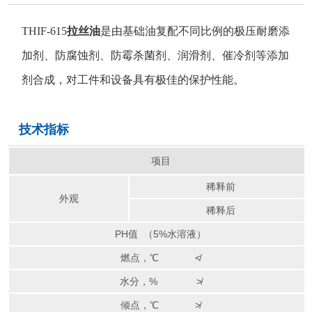
THIF-615
拉丝油
是由基础油复配不同比例的极压耐磨添
加剂、防腐蚀剂、防霉杀菌剂、润滑剂、催冷剂等添加
剂合成，对工件和设备具有极佳的保护性能。
技术指标
项目
稀释前
外观
稀释后
PH值 （5%水溶液）
燃点，℃ ≮
水分，% ≯
倾点，℃ ≯