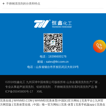
不锈钢清洗剂的分类和特点
电话：18396600176
邮箱：sales@thi.com.cn
电话：山东省烟台市开发区武汉大街19号
©2016恒鑫化工 九州买球中国有限公司版权所有 山东金属清洗剂生产厂家，
专业从事超声波清洗剂、铝材清洗剂 、不锈钢清洗剂等系列清洗剂产品
鲁
ICP备05045800号-17
XML
完美在线
|
WANMEI.COM
|
WANMEI完美体育(中国区)官方网站
|
完美平台
|
九州官
方网页版
|
完美体育在线（中国）唯一官方网站
|
完美·体育
|
完美手机版app
|
完美在