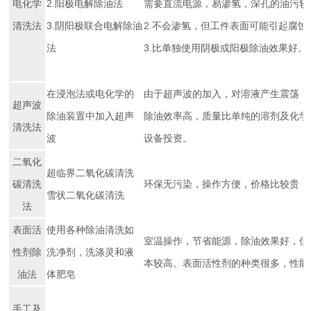
电化学
2.阳极电解除油法
需要直流电源，易渗氢，深孔的油污较
清洗法
3.阴阳极联合电解除油
2.不会渗氢，但工件表面可能引起腐蚀
法
3.比单独使用阴极或阳极除油效果好。
在浸泡法或电化学的
由于超声波的加入，对溶液产生震荡，
超声波
除油装置中加入超声
除油效率高，质量比单纯的溶剂及化学
清洗法
波
设备投资。
二氧化
超临界二氧化碳清洗
碳清洗
环保无污染，操作方便，价格比较贵，
雪状二氧化碳清洗
法
表面活
使用各种除油清洗如
室温操作，节省能源，除油效果好，但
性剂除
洗净剂，洗涤灵和液
本较高。表面活性剂的种类很多，性能
油法
体肥皂
手工及